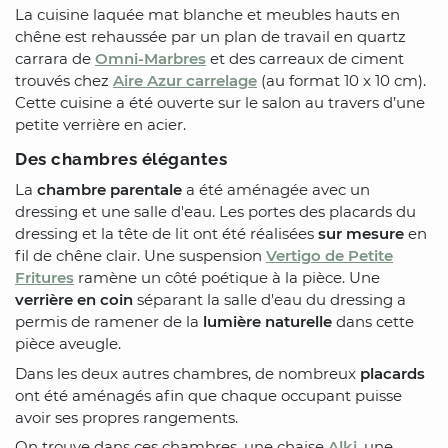
La cuisine laquée mat blanche et meubles hauts en
chêne est rehaussée par un plan de travail en quartz
carrara de
Omni-Marbres
et des carreaux de ciment
trouvés chez
Aire Azur carrelage
(au format 10 x 10 cm).
Cette cuisine a été ouverte sur le salon au travers d’une
petite verrière en acier.
Des chambres élégantes
La
chambre parentale
a été aménagée avec un
dressing et une salle d'eau. Les portes des placards du
dressing et la tête de lit ont été réalisées
sur mesure
en
fil de chêne clair. Une suspension
Vertigo de Petite
Fritures
ramène un côté poétique à la pièce. Une
verrière en coin
séparant la salle d'eau du dressing a
permis de ramener de la
lumière naturelle
dans cette
pièce aveugle.
Dans les deux autres chambres, de nombreux
placards
ont été aménagés afin que chaque occupant puisse
avoir ses propres rangements.
On trouve dans ces chambres, une chaise
Alki
, une